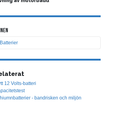
ivning av motorbädd
NEN
Batterier
elaterat
tt 12 Volts-batteri
pacitetstest
thiumnbatterier - bandrisken och miljön