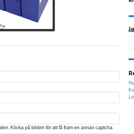
R
ÄM
R
Ny
Ka
Li
lden. Klicka på bilden för att få fram en annan captcha.