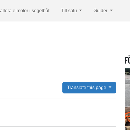
tallera elmotor i segelbåt
Till salu
Guider
F
Translate this page