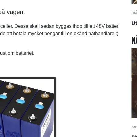
 på vägen.
må
U
eller. Dessa skall sedan byggas ihop till ett 48V batteri
e att betala mycket pengar till en okänd näthandlare :),
N
ust om batteriet.
lö