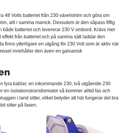
a 48 Volts batteriet från 230 växelström och göra om
ström, allt i samma manick. Dessutom är den såpass fiffig
n både batteriet och levererar 230 V ombord. Krävs mer
l effekt från batteriet och på samma sätt laddar den
ta finns ytterligare en utgång för 230 Volt som är aktiv när
 moset innehåller den även en galvanisk
ren
en fyra kablar; en inkommande 230, två utgående 230
ler en isolationstransformator så kommer alltid fas och
luggen i land sitter, vilket betyder att här fungerar det bra
d sitter på fasen.