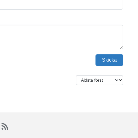
Skicka
S