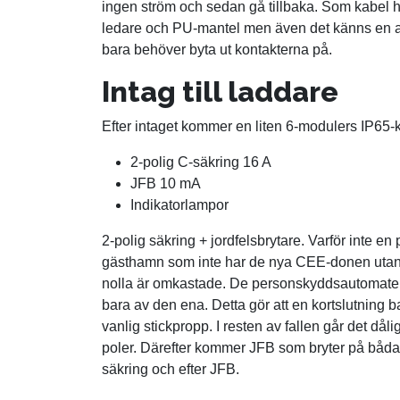
ingen ström och sedan gå tillbaka. Som kabel h
ledare och PU-mantel men även det känns en a
bara behöver byta ut kontakterna på.
Intag till laddare
Efter intaget kommer en liten 6-modulers IP65-ka
2-polig C-säkring 16 A
JFB 10 mA
Indikatorlampor
2-polig säkring + jordfelsbrytare. Varför inte 
gästhamn som inte har de nya CEE-donen uta
nolla är omkastade. De personskyddsautomaterna
bara av den ena. Detta gör att en kortslutning
vanlig stickpropp. I resten av fallen går det dål
poler. Därefter kommer JFB som bryter på båda
säkring och efter JFB.