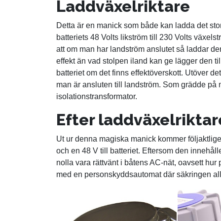
Laddväxelriktare
Detta är en manick som både kan ladda det stor
batteriets 48 Volts likström till 230 Volts växel
att om man har landström anslutet så laddar de
effekt än vad stolpen iland kan ge lägger den til
batteriet om det finns effektöverskott. Utöver det
man är ansluten till landström. Som grädde på
isolationstransformator.
Efter laddväxelrikta
Ut ur denna magiska manick kommer följaktlig
och en 48 V till batteriet. Eftersom den innehål
nolla vara rättvänt i båtens AC-nät, oavsett hur p
med en personskyddsautomat där säkringen allti