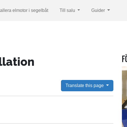
tallera elmotor i segelbåt
Till salu
Guider
F
lation
Translate this page