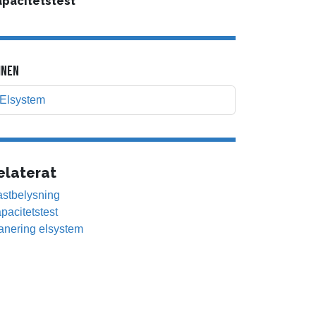
pacitetstest
NEN
Elsystem
elaterat
stbelysning
pacitetstest
anering elsystem