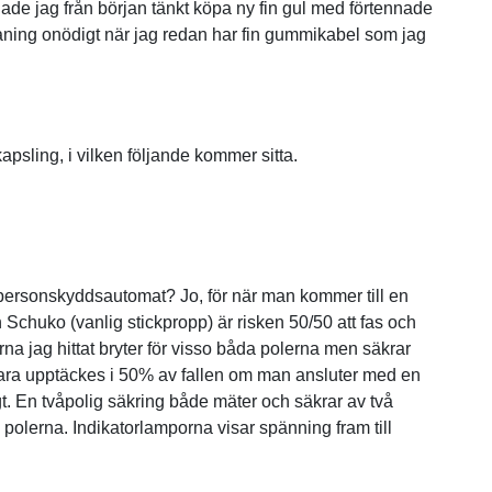
ade jag från början tänkt köpa ny fin gul med förtennade
ning onödigt när jag redan har fin gummikabel som jag
psling, i vilken följande kommer sitta.
en personskyddsautomat? Jo, för när man kommer till en
n
Schuko (vanlig stickpropp) är risken 50/50 att fas och
 jag hittat bryter för visso båda polerna men säkrar
 bara upptäckes i 50% av fallen om man ansluter med en
igt. En tvåpolig säkring både mäter och säkrar av två
 polerna.
Indikatorlamporna visar spänning fram till