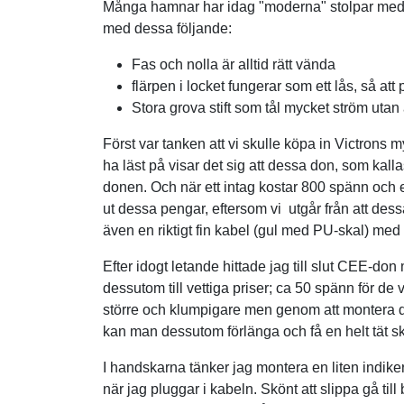
Många hamnar har idag "moderna" stolpar med 
med dessa följande:
Fas och nolla är alltid rätt vända
flärpen i locket fungerar som ett lås, så att
Stora grova stift som tål mycket ström utan 
Först var tanken att vi skulle köpa in Victrons m
ha läst på visar det sig att dessa don, som kall
donen. Och när ett intag kostar 800 spänn och en
ut dessa pengar, eftersom vi utgår från att dess
även en riktigt fin kabel (gul med PU-skal) me
Efter idogt letande hittade jag till slut CEE-don
dessutom till vettiga priser; ca 50 spänn för de v
större och klumpigare men genom att montera de
kan man dessutom förlänga och få en helt tät sk
I handskarna tänker jag montera en liten indiker
när jag pluggar i kabeln. Skönt att slippa gå till 