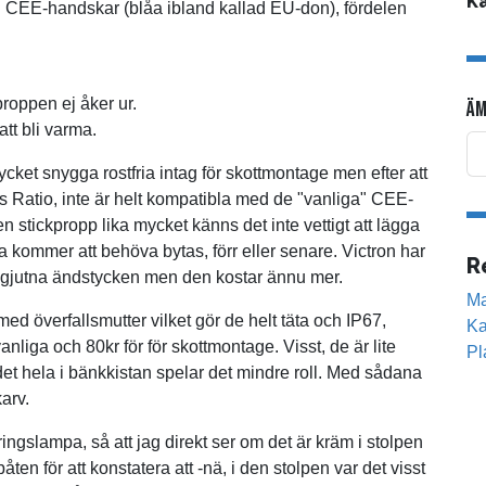
Ka
CEE-handskar (blåa ibland kallad EU-don), fördelen
 proppen ej åker ur.
ÄM
att bli varma.
ycket snygga rostfria intag för skottmontage men efter att
as Ratio, inte är helt kompatibla med de "vanliga" CEE-
 stickpropp lika mycket känns det inte vettigt att lägga
a kommer att behöva bytas, förr eller senare. Victron har
R
d gjutna ändstycken men den kostar ännu mer.
Ma
 med överfallsmutter vilket gör de helt täta och IP67,
Ka
anliga och 80kr för för skottmontage. Visst, de är lite
Pl
t hela i bänkkistan spelar det mindre roll. Med sådana
arv.
ingslampa, så att jag direkt ser om det är kräm i stolpen
båten för att konstatera att -nä, i den stolpen var det visst