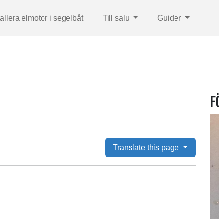
tallera elmotor i segelbåt
Till salu
Guider
F
Translate this page