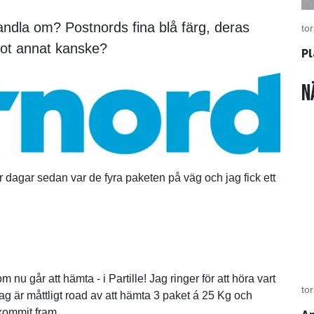
andla om? Postnords fina blå färg, deras
to
ågot annat kanske?
Pl
N
par dagar sedan var de fyra paketen på väg och jag fick ett
m nu går att hämta - i Partille! Jag ringer för att höra vart
to
jag är måttligt road av att hämta 3 paket á 25 Kg och
kommit fram.