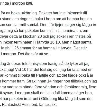
ringa i morgon bitti.
ör att boka utkörning. Paketet har inte inkommit till
 en stund och ringer tillbaka i hopp om att hamna hos en
on som tar mitt samtal. Den här tjejen säger sig lägga in
nga mig så fort paketen kommit in till terminalen, om
river detta är klockan 20 och jag söker i ren tristes på
en inkom terminalen i Härryda 16:18. Men något samtal
k lastbil i 26 timmar för att hamna i Härryda. Det står
 i morgon. Det återstår att se.
dag är deras telefonisystem trasigt så de tyker att jag
kar jag! Vid 10 har det löst sig och jag får tala med en
ar kommit tillbaka till Partille och att det fjärde också är
de kommer fram. Strax innan 14 ringer hon tillbaka och jag
larar vad som hände förra vändan och försäkrar mig, flera
 synas. I morgon skall de i alla fall komma säger hon,
ar paketen irrat runt i Göteborg lika lång tid som det
. Fantastiskt Postnord, fantastiskt.