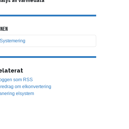
nalys av värmedata
NEN
Systemering
elaterat
oggen som RSS
redrag om elkonvertering
anering elsystem