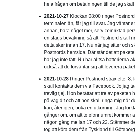
hela frågan om betalningen till de jag skall 
2021-10-27
Klockan 08:00 ringer Postnord f
terminalen än, får jag till svar. Jag väntar
annan, bara något mer, serviceinriktad pers
en slags bevakning så att Postnord skall ri
detta sker innan 17. Nu när jag sitter och sk
Postnords hemsida. Där står det att paket
har jag inte fått. Nu har alltså batterierna å
också att de förväntar sig att leverera paket
2021-10-28
Ringer Postnord strax efter 8. I
skall kontakta dem via Facebook. Jo jag tac
trevlig tjej. Hon berättar att tre av paketen h
på väg dit och att hon skall ringa mig när 
kan, åter igen, boka en utkörning. Jag förk
gånger om, om att telefonnumret kommer att
någon gång mellan 17 och 22. Stämmer det h
tog att köra dem från Tyskland till Göteborg