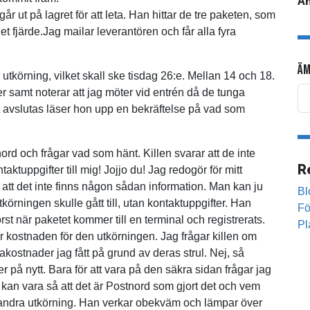
A
går ut på lagret för att leta. Han hittar de tre paketen, som
et fjärde.Jag mailar leverantören och får alla fyra
ÄM
tkörning, vilket skall ske tisdag 26:e. Mellan 14 och 18.
er samt noterar att jag möter vid entrén då de tunga
et avslutas läser hon upp en bekräftelse på vad som
rd och frågar vad som hänt. Killen svarar att de inte
R
taktuppgifter till mig! Jojjo du! Jag redogör för mitt
tt det inte finns någon sådan information. Man kan ju
Bl
körningen skulle gått till, utan kontaktuppgifter. Han
Fö
örst när paketet kommer till en terminal och registrerats.
Pl
 för kostnaden för den utkörningen. Jag frågar killen om
akostnader jag fått på grund av deras strul. Nej, så
r på nytt. Bara för att vara på den säkra sidan frågar jag
n kan vara så att det är Postnord som gjort det och vem
n andra utkörning. Han verkar obekväm och lämpar över