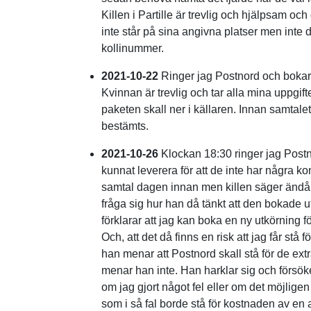
Killen i Partille är trevlig och hjälpsam och 
inte står på sina angivna platser men inte d
kollinummer.
2021-10-22
Ringer jag Postnord och bokar u
Kvinnan är trevlig och tar alla mina uppgift
paketen skall ner i källaren. Innan samtal
bestämts.
2021-10-26
Klockan 18:30 ringer jag Postno
kunnat leverera för att de inte har några kon
samtal dagen innan men killen säger ändå a
fråga sig hur han då tänkt att den bokade ut
förklarar att jag kan boka en ny utkörning f
Och, att det då finns en risk att jag får stå
han menar att Postnord skall stå för de extr
menar han inte. Han harklar sig och försöke
om jag gjort något fel eller om det möjlige
som i så fal borde stå för kostnaden av e