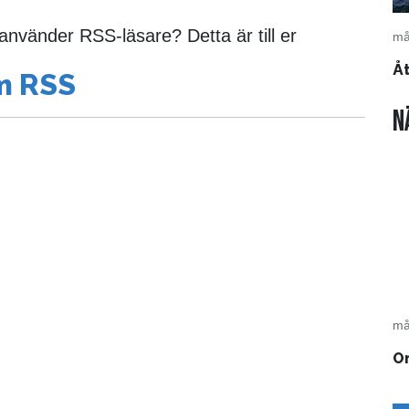
nvänder RSS-läsare? Detta är till er
må
Å
m RSS
N
må
O