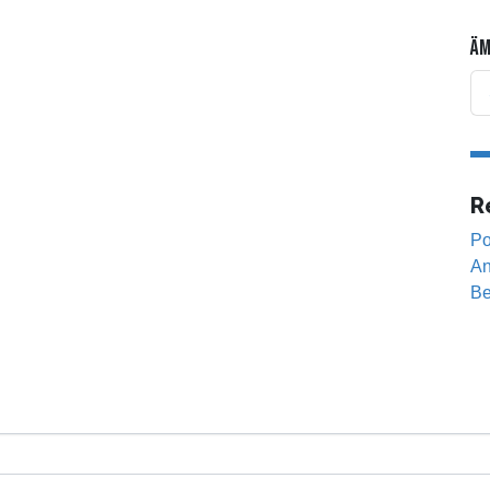
ÄM
R
Po
An
Be