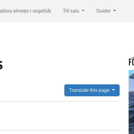
tallera elmotor i segelbåt
Till salu
Guider
F
S
Translate this page