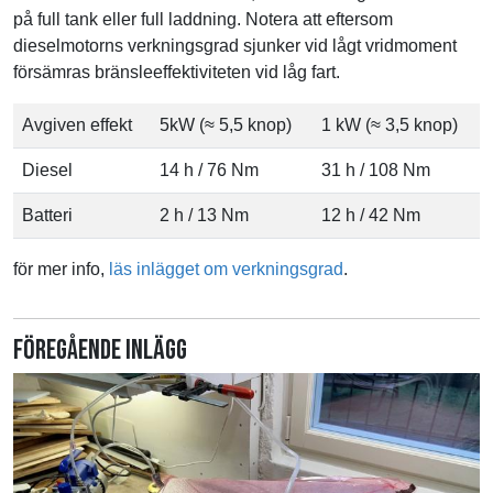
på full tank eller full laddning. Notera att eftersom
dieselmotorns verkningsgrad sjunker vid lågt vridmoment
försämras bränsleeffektiviteten vid låg fart.
Avgiven effekt
5kW (≈ 5,5 knop)
1 kW (≈ 3,5 knop)
Diesel
14 h / 76 Nm
31 h / 108 Nm
Batteri
2 h / 13 Nm
12 h / 42 Nm
för mer info,
läs inlägget om verkningsgrad
.
Föregående inlägg