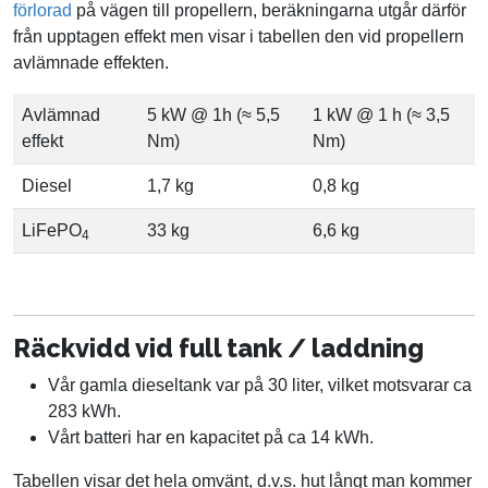
förlorad
på vägen till propellern, beräkningarna utgår därför
från upptagen effekt men visar i tabellen den vid propellern
avlämnade effekten.
Avlämnad
5 kW @ 1h (≈ 5,5
1 kW @ 1 h (≈ 3,5
effekt
Nm)
Nm)
Diesel
1,7 kg
0,8 kg
LiFePO
33 kg
6,6 kg
4
Räckvidd vid full tank / laddning
Vår gamla dieseltank var på 30 liter, vilket motsvarar ca
283 kWh.
Vårt batteri har en kapacitet på ca 14 kWh.
Tabellen visar det hela omvänt, d.v.s. hut långt man kommer