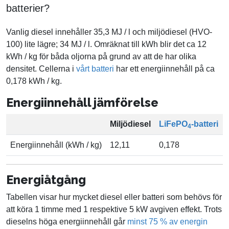
batterier?
Vanlig diesel innehåller 35,3 MJ / l och miljödiesel (HVO-
100) lite lägre; 34 MJ / l. Omräknat till kWh blir det ca 12
kWh / kg för båda oljorna på grund av att de har olika
densitet. Cellerna i
vårt batteri
har ett energiinnehåll på ca
0,178 kWh / kg.
Energiinnehåll jämförelse
Miljödiesel
LiFePO
-batteri
4
Energiinnehåll (kWh / kg)
12,11
0,178
Energiåtgång
Tabellen visar hur mycket diesel eller batteri som behövs för
att köra 1 timme med 1 respektive 5 kW avgiven effekt. Trots
dieselns höga energiinnehåll går
minst 75 % av energin