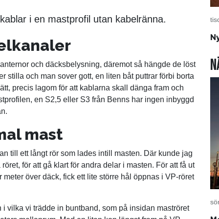
tkablar i en mastprofil utan kabelränna.
ti
N
elkanaler
N
 lanternor och däcksbelysning, däremot så hängde de löst
 stilla och man sover gott, en liten båt puttrar förbi borta
 lätt, precis lagom för att kablarna skall dänga fram och
Mastprofilen, en S2,5 eller S3 från Benns har ingen inbyggd
an.
mal mast
ill ett långt rör som lades intill masten. Där kunde jag
et, för att gå klart för andra delar i masten. För att få ut
 meter över däck, fick ett lite större hål öppnas i VP-röret
sö
n i vilka vi trädde in buntband, som på insidan maströret