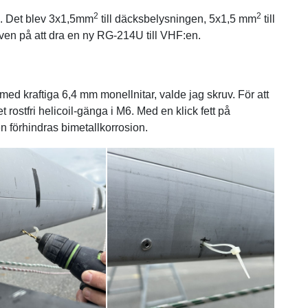
2
2
el. Det blev 3x1,5mm
till däcksbelysningen, 5x1,5 mm
till
ven på att dra en ny RG-214U till VHF:en.
n med kraftiga 6,4 mm monellnitar, valde jag skruv. För att
 rostfri helicoil-gänga i M6. Med en klick fett på
 förhindras bimetallkorrosion.