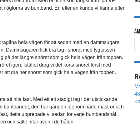
M
eters mellanrum. Med en liten kon längst fram på VP-
öret i öglorna av buntband. En efter en kunde vi känna efter
ÄM
ng draglina hela vägen för att sedan med en dammsugare
ngen. Dammsugaren fick bra tag i snöret med tygtussen
sig på det längre snöret som gick hela vägen från toppen.
 röret igen. Istället drog vi det korta snöret först med
tt dra ner snöret som gick hela vägen från toppen.
R
Ma
48
 att nita fast. Med ett ett stadigt tag i det utstickande
Ka
ifrån buntbandet, den här gången igenom både maströr och
 fast, detta upprepade vi sedan för varje buntbandshål.
den och satte nitar även i de hålen.