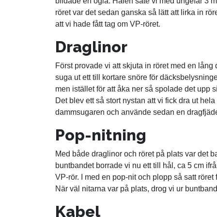
bildade en ögla. Hålen sate vi med ungefär 3 m
röret var det sedan ganska så lätt att lirka in r
att vi hade fått tag om VP-röret.
Draglinor
Först provade vi att skjuta in röret med en lå
suga ut ett till kortare snöre för däcksbelysni
men istället för att åka ner så spolade det upp 
Det blev ett så stort nystan att vi fick dra ut hela
dammsugaren och använde sedan en dragfjäder a
Pop-nitning
Med både draglinor och röret på plats var det bara
buntbandet borrade vi nu ett till hål, ca 5 cm 
VP-rör. I med en pop-nit och plopp så satt röret
När väl nitarna var på plats, drog vi ur buntban
Kabel