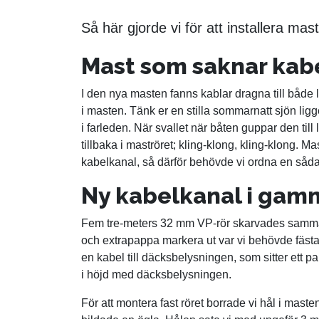
Så här gjorde vi för att installera mas
Mast som saknar kab
I den nya masten fanns kablar dragna till både
i masten. Tänk er en stilla sommarnatt sjön ligger
i farleden. När svallet när båten guppar den till
tillbaka i maströret; kling-klong, kling-klong. 
kabelkanal, så därför behövde vi ordna en såd
Ny kabelkanal i gam
Fem tre-meters 32 mm VP-rör skarvades samman t
och extrapappa markera ut var vi behövde fästa rör
en kabel till däcksbelysningen, som sitter ett par
i höjd med däcksbelysningen.
För att montera fast röret borrade vi hål i maste