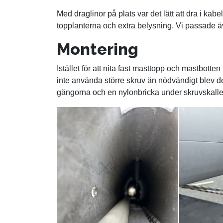
Med draglinor på plats var det lätt att dra i kab
topplanterna och extra belysning. Vi passade ä
Montering
Istället för att nita fast masttopp och mastbotte
inte använda större skruv än nödvändigt blev det
gängorna och en nylonbricka under skruvskallen