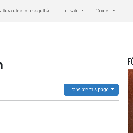
tallera elmotor i segelbåt
Till salu
Guider
F
n
Translate this page