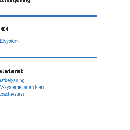
astbelysning
NEN
Elsystem
elaterat
stbelysning
V-systemet snart klart
pacitetstest