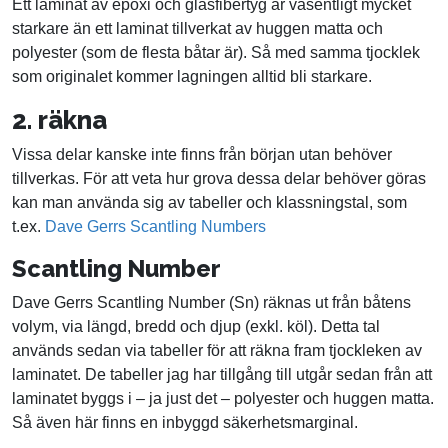
Ett laminat av epoxi och glasfibertyg är väsentligt mycket
starkare än ett laminat tillverkat av huggen matta och
polyester (som de flesta båtar är). Så med samma tjocklek
som originalet kommer lagningen alltid bli starkare.
2. räkna
Vissa delar kanske inte finns från början utan behöver
tillverkas. För att veta hur grova dessa delar behöver göras
kan man använda sig av tabeller och klassningstal, som
t.ex.
Dave Gerrs Scantling Numbers
Scantling Number
Dave Gerrs Scantling Number (Sn) räknas ut från båtens
volym, via längd, bredd och djup (exkl. köl). Detta tal
används sedan via tabeller för att räkna fram tjockleken av
laminatet. De tabeller jag har tillgång till utgår sedan från att
laminatet byggs i – ja just det – polyester och huggen matta.
Så även här finns en inbyggd säkerhetsmarginal.