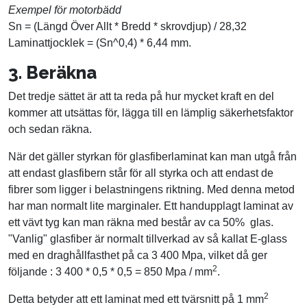
Exempel för motorbädd
Sn = (Längd Över Allt * Bredd * skrovdjup) / 28,32
Laminattjocklek = (Sn^0,4) * 6,44 mm.
3. Beräkna
Det tredje sättet är att ta reda på hur mycket kraft en del
kommer att utsättas för, lägga till en lämplig säkerhetsfaktor
och sedan räkna.
När det gäller styrkan för glasfiberlaminat kan man utgå från
att endast glasfibern står för all styrka och att endast de
fibrer som ligger i belastningens riktning. Med denna metod
har man normalt lite marginaler. Ett handupplagt laminat av
ett vävt tyg kan man räkna med består av ca 50% glas.
"Vanlig" glasfiber är normalt tillverkad av så kallat E-glass
med en draghållfasthet på ca 3 400 Mpa, vilket då ger
2
följande : 3 400 * 0,5 * 0,5 = 850 Mpa / mm
.
2
Detta betyder att ett laminat med ett tvärsnitt på 1 mm