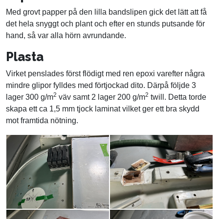
Med grovt papper på den lilla bandslipen gick det lätt att få
det hela snyggt och plant och efter en stunds putsande för
hand, så var alla hörn avrundande.
Plasta
Virket penslades först flödigt med ren epoxi varefter några
mindre glipor fylldes med förtjockad dito. Därpå följde 3
2
2
lager 300 g/m
väv samt 2 lager 200 g/m
twill. Detta torde
skapa ett ca 1,5 mm tjock laminat vilket ger ett bra skydd
mot framtida nötning.